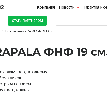
32
Компания
Новости
Гарантия и с
Поиск
СТАТЬ ПАРТНЁРОМ
Нож филейный RAPALA ФНФ 19 см.
APALA ФНФ 19 см
рех размеров, по одному
йся клинок
острым лезвием
рукоять, ножны