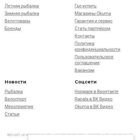
Летняя рыбалка
Где купить
Зимняя рыбалка
Магазины Okuma
Велотовары
Гарантия и сервис
Бренды
Стать партнёром
Контакты
Политика
конфиденциальности
Пользовательское
соглашение
Вакансии
Новости
Соцсети
Рыбалка
Нормарк в Вконтакте
Велоспорт
Rapala в ВК Видео
Мероприятия
Okuma в ВК Видео
Статьи
Веб-сайт не является основанием для предъявления претензий и рекламаций,
информация является ознакомительной.