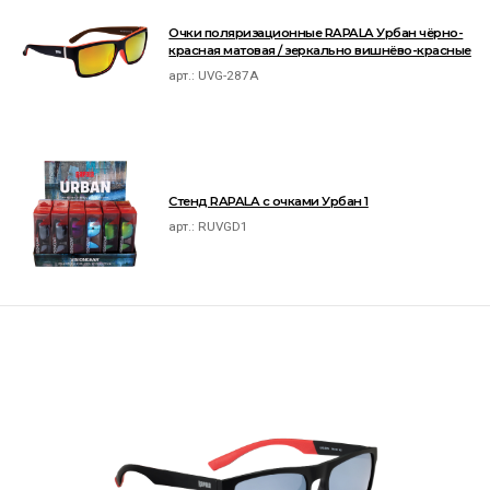
Очки поляризационные RAPALA Урбан чёрно-
красная матовая / зеркально вишнёво-красные
арт.:
UVG-287A
Стенд RAPALA с очками Урбан 1
арт.:
RUVGD1