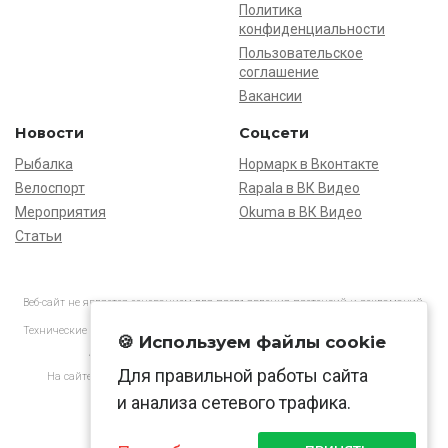
Политика
конфиденциальности
Пользовательское
соглашение
Вакансии
Новости
Соцсети
Рыбалка
Нормарк в Вконтакте
Велоспорт
Rapala в ВК Видео
Мероприятия
Okuma в ВК Видео
Статьи
Веб-сайт не является основанием для предъявления претензий и рекламаций,
информация является ознакомительной.
Технические характеристики товаров могут отличаться от указанных на сайте.
🍪 Используем файлы cookie
АО «Нормарк» ИНН 7728172512 ОГРН 1037739603505
Для правильной работы сайта
На сайте применяются
рекомендательные технологии
в соответствии
с законодательством РФ.
и анализа сетевого трафика.