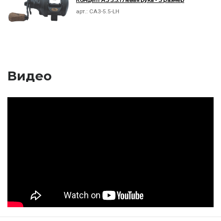
Концепт A3 5.5:1 Левая рука - 3 размер
арт.:
CA3-5.5-LH
Видео