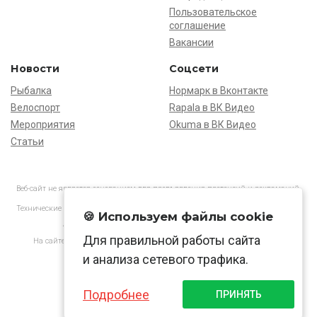
Пользовательское
соглашение
Вакансии
Новости
Соцсети
Рыбалка
Нормарк в Вконтакте
Велоспорт
Rapala в ВК Видео
Мероприятия
Okuma в ВК Видео
Статьи
Веб-сайт не является основанием для предъявления претензий и рекламаций,
информация является ознакомительной.
Технические характеристики товаров могут отличаться от указанных на сайте.
🍪 Используем файлы cookie
АО «Нормарк» ИНН 7728172512 ОГРН 1037739603505
Для правильной работы сайта
На сайте применяются
рекомендательные технологии
в соответствии
с законодательством РФ.
и анализа сетевого трафика.
Подробнее
ПРИНЯТЬ
© Normark, 2026 г.