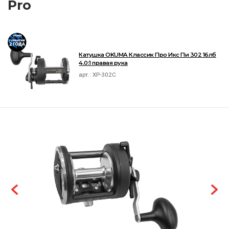
Pro
Катушка OKUMA Классик Про Икс Пи 302 16лб
4.0:1 правая рука
арт.:
XP-302C