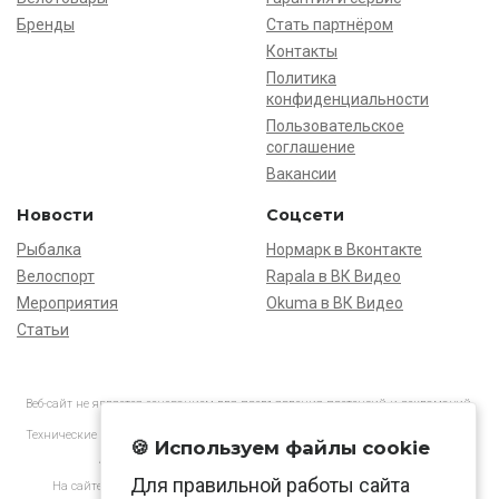
Бренды
Стать партнёром
Контакты
Политика
конфиденциальности
Пользовательское
соглашение
Вакансии
Новости
Соцсети
Рыбалка
Нормарк в Вконтакте
Велоспорт
Rapala в ВК Видео
Мероприятия
Okuma в ВК Видео
Статьи
Веб-сайт не является основанием для предъявления претензий и рекламаций,
информация является ознакомительной.
Технические характеристики товаров могут отличаться от указанных на сайте.
🍪 Используем файлы cookie
АО «Нормарк» ИНН 7728172512 ОГРН 1037739603505
Для правильной работы сайта
На сайте применяются
рекомендательные технологии
в соответствии