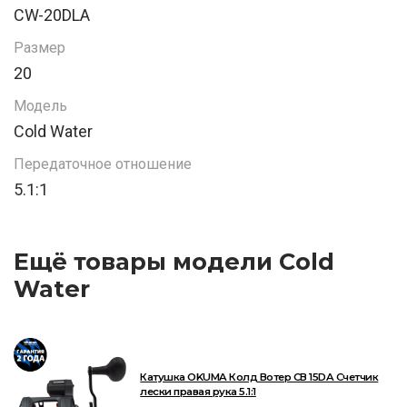
CW-20DLA
Размер
20
Модель
Cold Water
Передаточное отношение
5.1:1
Ещё товары модели Cold
Water
Катушка OKUMA Колд Вотер СВ 15DA Счетчик
лески правая рука 5.1:1