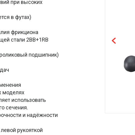
вий при высоких
тся в футах)
силия фрикциона
ющей стали 2BB+1RB
и роликовый подшипник)
едач
именения
х моделях
ляет использовать
го сечения.
рочности и надёжности
 левой рукояткой