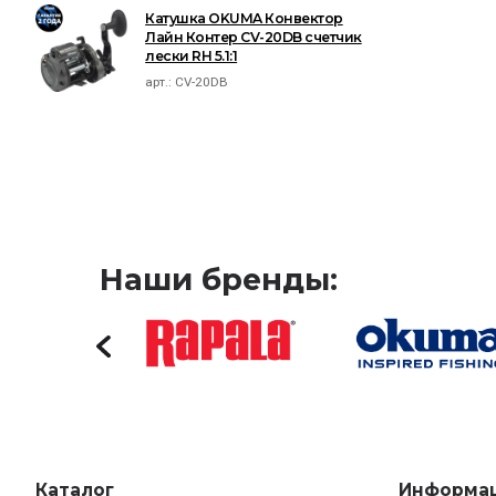
Катушка OKUMA Конвектор
Лайн Контер CV-20DB счетчик
лески RH 5.1:1
арт.:
CV-20DB
Наши бренды:
Каталог
Информа