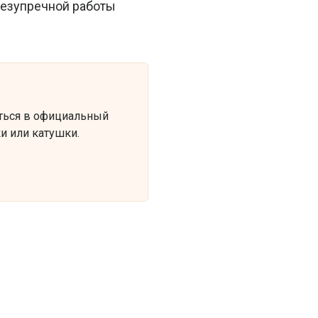
безупречной работы
ться в официальный
и или катушки.