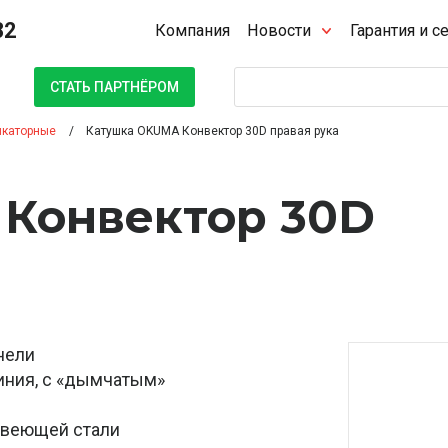
32
Компания
Новости
Гарантия и с
Поиск
СТАТЬ ПАРТНЁРОМ
икаторные
Катушка OKUMA Конвектор 30D правая рука
Конвектор 30D
нели
иния, с «дымчатым»
авеющей стали