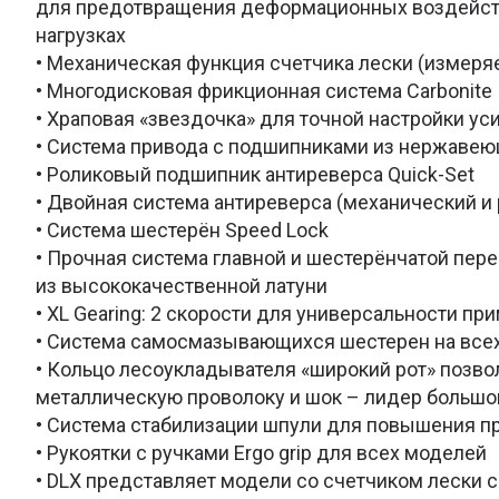
для предотвращения деформационных воздейст
нагрузках
• Механическая функция счетчика лески (измеряе
• Многодисковая фрикционная система Carbonite
• Храповая «звездочка» для точной настройки у
• Система привода с подшипниками из нержаве
• Роликовый подшипник антиреверса Quick-Set
• Двойная система антиреверса (механический 
• Система шестерён Speed Lock
• Прочная система главной и шестерёнчатой пер
из высококачественной латуни
• XL Gearing: 2 скорости для универсальности пр
• Система самосмазывающихся шестерен на все
• Кольцо лесоукладывателя «широкий рот» позво
металлическую проволоку и шок – лидер большо
• Система стабилизации шпули для повышения п
• Рукоятки с ручками Ergo grip для всех моделей
• DLX представляет модели со счетчиком лески с