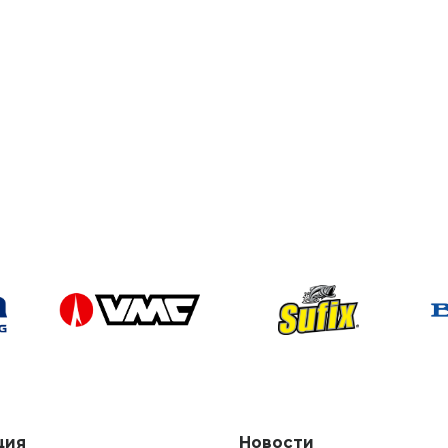
ция
Новости