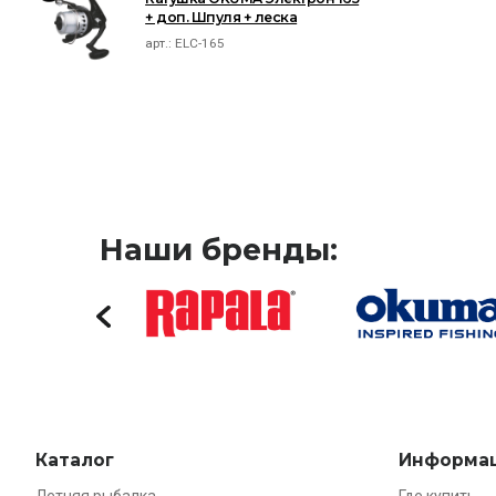
+ доп. Шпуля + леска
арт.:
ELC-165
Наши бренды:
Каталог
Информа
Летняя рыбалка
Где купить