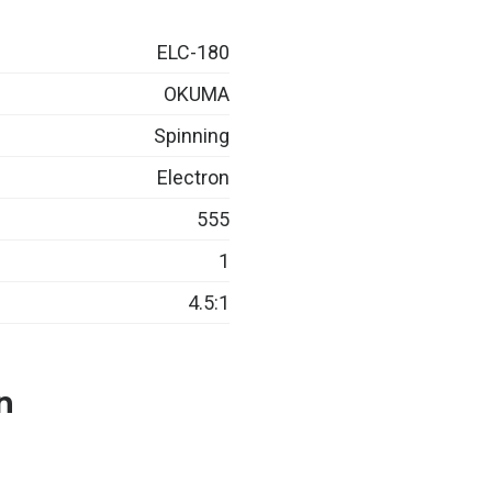
ELC-180
OKUMA
Spinning
Electron
555
1
4.5:1
n