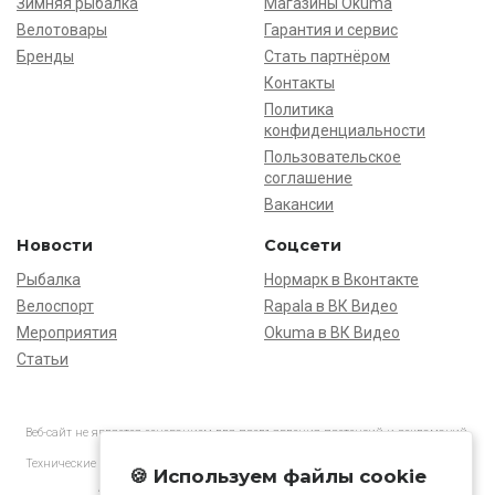
Зимняя рыбалка
Магазины Okuma
Велотовары
Гарантия и сервис
Бренды
Стать партнёром
Контакты
Политика
конфиденциальности
Пользовательское
соглашение
Вакансии
Новости
Соцсети
Рыбалка
Нормарк в Вконтакте
Велоспорт
Rapala в ВК Видео
Мероприятия
Okuma в ВК Видео
Статьи
Веб-сайт не является основанием для предъявления претензий и рекламаций,
информация является ознакомительной.
Технические характеристики товаров могут отличаться от указанных на сайте.
🍪 Используем файлы cookie
АО «Нормарк» ИНН 7728172512 ОГРН 1037739603505