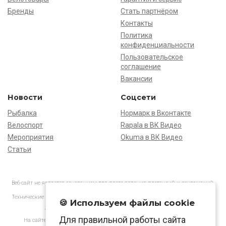
Бренды
Стать партнёром
Контакты
Политика
конфиденциальности
Пользовательское
соглашение
Вакансии
Новости
Соцсети
Рыбалка
Нормарк в Вконтакте
Велоспорт
Rapala в ВК Видео
Мероприятия
Okuma в ВК Видео
Статьи
Веб-сайт не является основанием для предъявления претензий и рекламаций,
информация является ознакомительной.
Технические характеристики товаров могут отличаться от указанных на сайте.
🍪 Используем файлы cookie
АО «Нормарк» ИНН 7728172512 ОГРН 1037739603505
Для правильной работы сайта
На сайте применяются
рекомендательные технологии
в соответствии