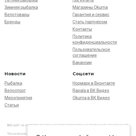
Зимняя рыбалка
Магазины Okuma
Велотовары
Гарантия и сервис
Бренды
Стать партнёром
Контакты
Политика
конфиденциальности
Пользовательское
соглашение
Вакансии
Новости
Соцсети
Рыбалка
Нормарк в Вконтакте
Велоспорт
Rapala в ВК Видео
Мероприятия
Okuma в ВК Видео
Статьи
Веб-сайт не является основанием для предъявления претензий и рекламаций,
информация является ознакомительной.
Технические характеристики товаров могут отличаться от указанных на сайте.