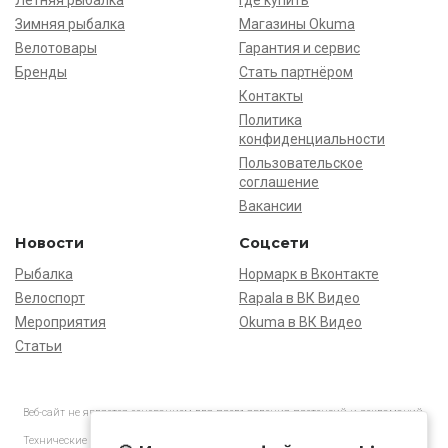
Зимняя рыбалка
Магазины Okuma
Велотовары
Гарантия и сервис
Бренды
Стать партнёром
Контакты
Политика
конфиденциальности
Пользовательское
соглашение
Вакансии
Новости
Соцсети
Рыбалка
Нормарк в Вконтакте
Велоспорт
Rapala в ВК Видео
Мероприятия
Okuma в ВК Видео
Статьи
Веб-сайт не является основанием для предъявления претензий и рекламаций,
информация является ознакомительной.
Технические характеристики товаров могут отличаться от указанных на сайте.