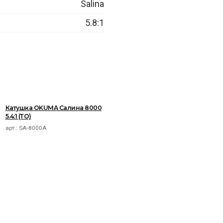
Salina
5.8:1
Катушка OKUMA Салина 8000
5.4:1 (ТО)
арт.:
SA-8000A