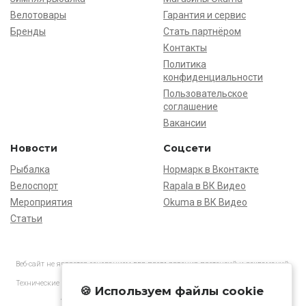
Велотовары
Гарантия и сервис
Бренды
Стать партнёром
Контакты
Политика
конфиденциальности
Пользовательское
соглашение
Вакансии
Новости
Соцсети
Рыбалка
Нормарк в Вконтакте
Велоспорт
Rapala в ВК Видео
Мероприятия
Okuma в ВК Видео
Статьи
Веб-сайт не является основанием для предъявления претензий и рекламаций,
информация является ознакомительной.
Технические характеристики товаров могут отличаться от указанных на сайте.
🍪 Используем файлы cookie
АО «Нормарк» ИНН 7728172512 ОГРН 1037739603505