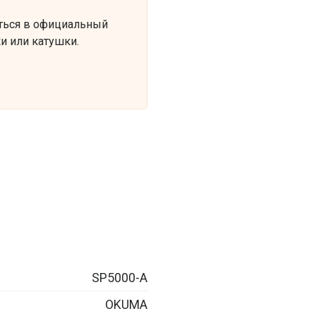
ться в официальный
и или катушки.
SP5000-A
OKUMA