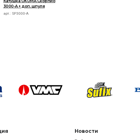
Катушка OKUMA Скорпио
3000-A + доп. шпуля
арт.:
SP3000-A
ция
Новости