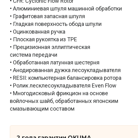
• CFR: Cyclonic Flow Rotor
• Алюминиевая шпуля машинной обработки
• Графитовая запасная шпуля
• Гладкая поверхность обода шпули
• Оцинкованная ручка
• Плоская рукоятка из TPE
• Прецизионная эллиптическая
система передачи
• Обработанная латунная шестерня
• Анодированная дужка лесоукладывателя
• RESII: компьютерная балансировка ротора
• Ролик лесклесоукладывателя Even Flow
• Многодисковый фрикцион на основе
войлочных шайб, обработанных японским
смазывающим составом
2 года гарантии OKUMA