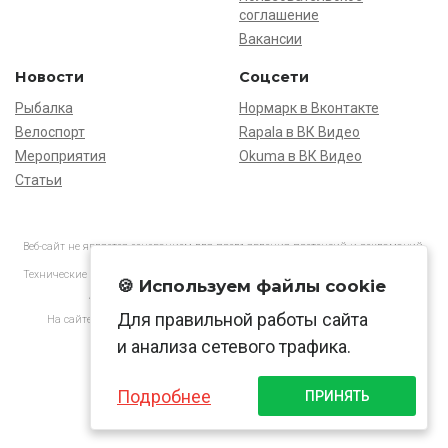
соглашение
Вакансии
Новости
Соцсети
Рыбалка
Нормарк в Вконтакте
Велоспорт
Rapala в ВК Видео
Мероприятия
Okuma в ВК Видео
Статьи
Веб-сайт не является основанием для предъявления претензий и рекламаций,
информация является ознакомительной.
Технические характеристики товаров могут отличаться от указанных на сайте.
🍪 Используем файлы cookie
АО «Нормарк» ИНН 7728172512 ОГРН 1037739603505
Для правильной работы сайта
На сайте применяются
рекомендательные технологии
в соответствии
с законодательством РФ.
и анализа сетевого трафика.
Подробнее
ПРИНЯТЬ
© Normark, 2026 г.