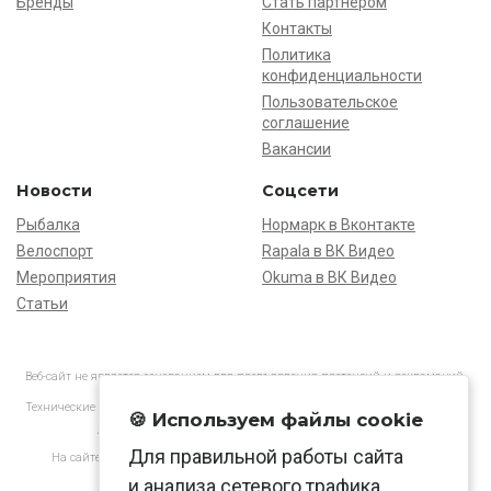
Бренды
Стать партнёром
Контакты
Политика
конфиденциальности
Пользовательское
соглашение
Вакансии
Новости
Соцсети
Рыбалка
Нормарк в Вконтакте
Велоспорт
Rapala в ВК Видео
Мероприятия
Okuma в ВК Видео
Статьи
Веб-сайт не является основанием для предъявления претензий и рекламаций,
информация является ознакомительной.
Технические характеристики товаров могут отличаться от указанных на сайте.
🍪 Используем файлы cookie
АО «Нормарк» ИНН 7728172512 ОГРН 1037739603505
Для правильной работы сайта
На сайте применяются
рекомендательные технологии
в соответствии
с законодательством РФ.
и анализа сетевого трафика.