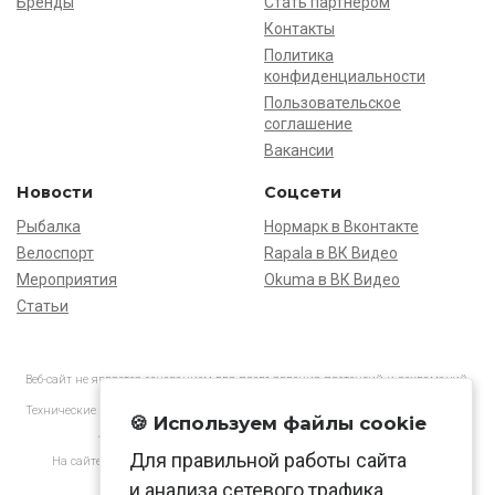
Бренды
Стать партнёром
Контакты
Политика
конфиденциальности
Пользовательское
соглашение
Вакансии
Новости
Соцсети
Рыбалка
Нормарк в Вконтакте
Велоспорт
Rapala в ВК Видео
Мероприятия
Okuma в ВК Видео
Статьи
Веб-сайт не является основанием для предъявления претензий и рекламаций,
информация является ознакомительной.
Технические характеристики товаров могут отличаться от указанных на сайте.
🍪 Используем файлы cookie
АО «Нормарк» ИНН 7728172512 ОГРН 1037739603505
Для правильной работы сайта
На сайте применяются
рекомендательные технологии
в соответствии
с законодательством РФ.
и анализа сетевого трафика.