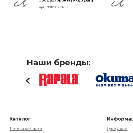
9902 BZ (бронза) №3/0 (5шт)
арт.:
9902BZ-3/0-E
Наши бренды:
Каталог
Информа
Летняя рыбалка
Где купить