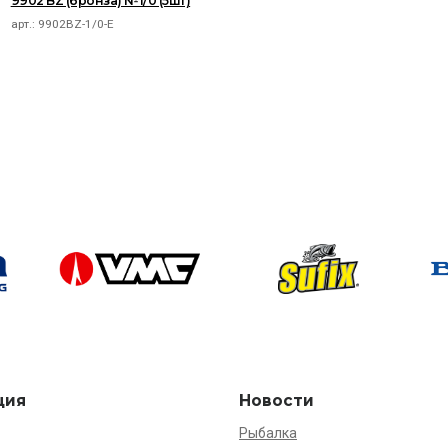
9902 BZ (бронза) №1/0 (5шт)
арт.:
9902BZ-1/0-E
ция
Новости
Рыбалка