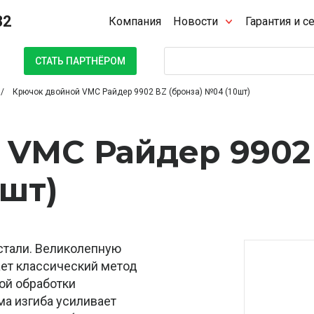
32
Компания
Новости
Гарантия и с
Поиск
СТАТЬ ПАРТНЁРОМ
Крючок двойной VMC Райдер 9902 BZ (бронза) №04 (10шт)
 VMC Райдер 9902
0шт)
стали. Великолепную
ет классический метод
кой обработки
ма изгиба усиливает