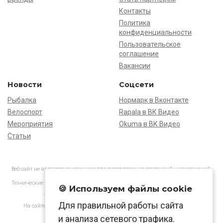
Контакты
Политика
конфиденциальности
Пользовательское
соглашение
Вакансии
Новости
Соцсети
Рыбалка
Нормарк в Вконтакте
Велоспорт
Rapala в ВК Видео
Мероприятия
Okuma в ВК Видео
Статьи
Веб-сайт не является основанием для предъявления претензий и рекламаций,
информация является ознакомительной.
Технические характеристики товаров могут отличаться от указанных на сайте.
🍪 Используем файлы cookie
АО «Нормарк» ИНН 7728172512 ОГРН 1037739603505
Для правильной работы сайта
На сайте применяются
рекомендательные технологии
в соответствии
с законодательством РФ.
и анализа сетевого трафика.