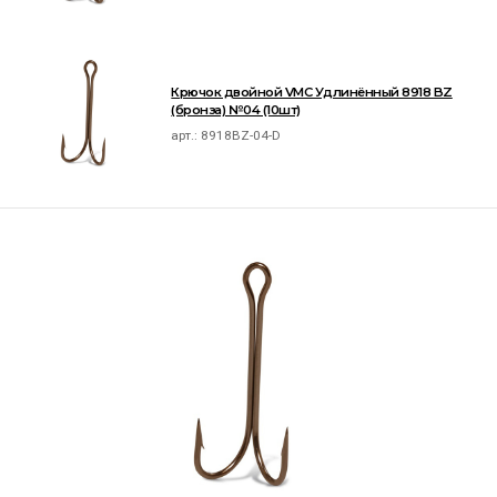
Крючок двойной VMC Удлинённый 8918 BZ
(бронза) №04 (10шт)
арт.:
8918BZ-04-D