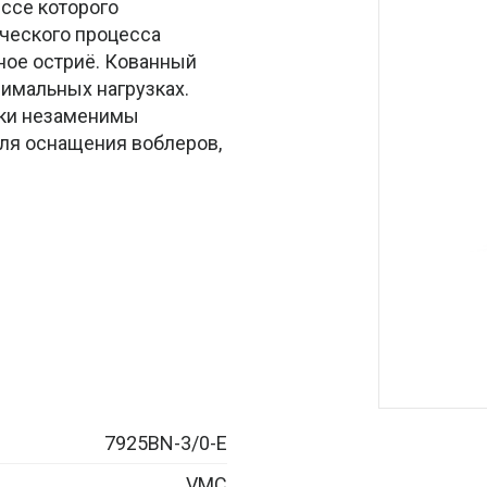
ессе которого
ческого процесса
ное остриё. Кованный
имальных нагрузках.
ики незаменимы
для оснащения воблеров,
7925BN-3/0-E
VMC