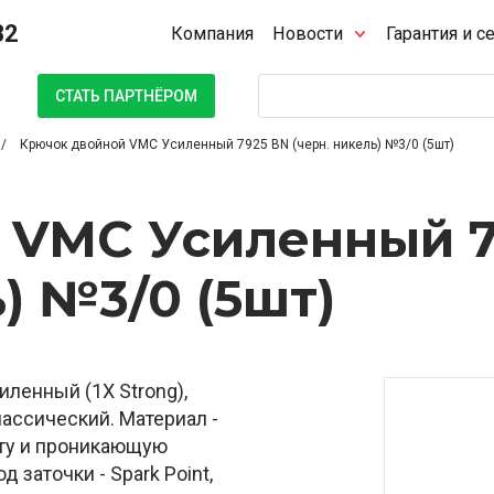
32
Компания
Новости
Гарантия и с
Поиск
СТАТЬ ПАРТНЁРОМ
Крючок двойной VMC Усиленный 7925 BN (черн. никель) №3/0 (5шт)
 VMC Усиленный 7
) №3/0 (5шт)
ленный (1Х Strong),
лассический. Материал -
оту и проникающую
заточки - Spark Point,