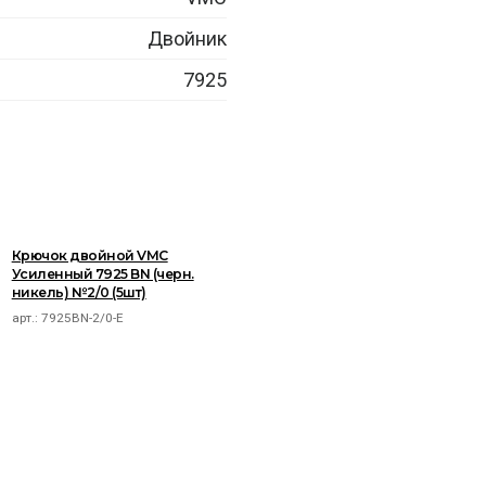
Двойник
7925
Крючок двойной VMC
Усиленный 7925 BN (черн.
никель) №2/0 (5шт)
арт.:
7925BN-2/0-E