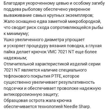
Благодаря укороченному цевью и особому загибу
поддева рыболову обеспечено уверенное
вываживание самых крупных экземпляров;
Жало оснащено едва заметной микробородкой,
что сводит риск схода сопротивляющейся рыбы
к минимуму;
Ушко увеличенного диаметра упрощает
и ускоряет процедуру вязания поводка, а глухая
пайка делает крючок VMC 7021 NT еще более
надежным;
Отличительной характеристикой изделий серии
7021 NT является наличие специального
тефлонового покрытия PTFE, которое
существенно увеличивает результативность
подсечки и обеспечивает проволоке надежную
антикоррозионную защиту;
Образцовая острота жала крючка
обеспечивается технологией Needle Sharp.