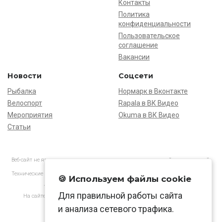
Контакты
Политика
конфиденциальности
Пользовательское
соглашение
Вакансии
Новости
Соцсети
Рыбалка
Нормарк в Вконтакте
Велоспорт
Rapala в ВК Видео
Мероприятия
Okuma в ВК Видео
Статьи
Веб-сайт не является основанием для предъявления претензий и рекламаций,
информация является ознакомительной.
Технические характеристики товаров могут отличаться от указанных на сайте.
🍪 Используем файлы cookie
АО «Нормарк» ИНН 7728172512 ОГРН 1037739603505
Для правильной работы сайта
На сайте применяются
рекомендательные технологии
в соответствии
с законодательством РФ.
и анализа сетевого трафика.