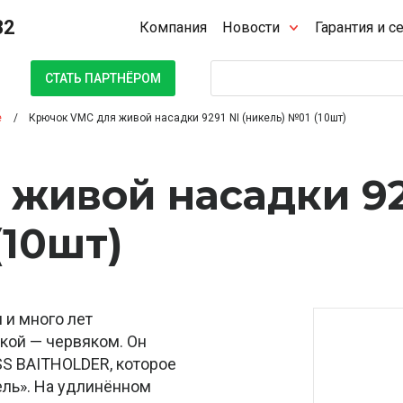
32
Компания
Новости
Гарантия и с
Поиск
СТАТЬ ПАРТНЁРОМ
е
Крючок VMC для живой насадки 9291 NI (никель) №01 (10шт)
 живой насадки 9
(10шт)
 и много лет
кой — червяком. Он
S BAITHOLDER, которое
ль». На удлинённом