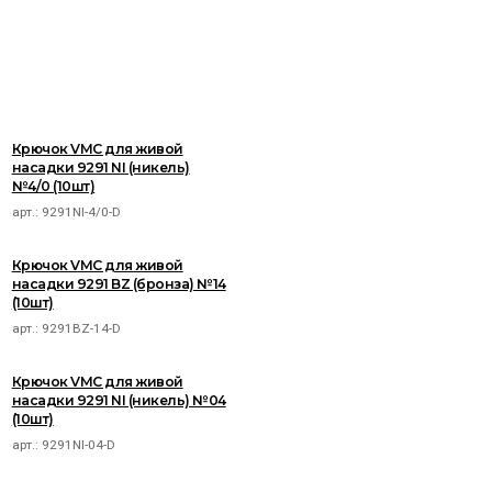
Крючок VMC для живой
насадки 9291 NI (никель)
№4/0 (10шт)
арт.:
9291NI-4/0-D
Крючок VMC для живой
насадки 9291 BZ (бронза) №14
(10шт)
арт.:
9291BZ-14-D
Крючок VMC для живой
насадки 9291 NI (никель) №04
(10шт)
арт.:
9291NI-04-D