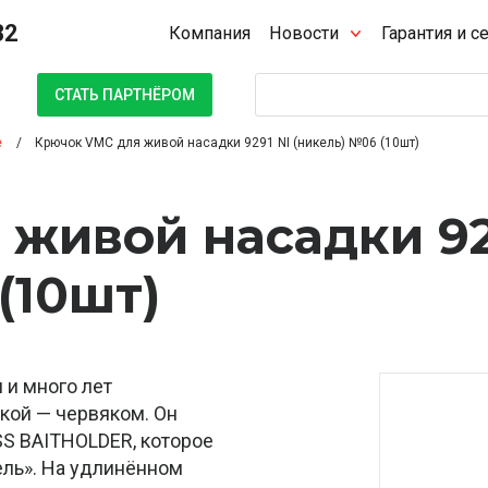
32
Компания
Новости
Гарантия и с
Поиск
СТАТЬ ПАРТНЁРОМ
е
Крючок VMC для живой насадки 9291 NI (никель) №06 (10шт)
 живой насадки 9
(10шт)
 и много лет
кой — червяком. Он
S BAITHOLDER, которое
ль». На удлинённом