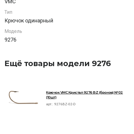
VMC
Тип
Крючок одинарный
Модель
9276
Ещё товары модели 9276
Крючок VMC Кристал 9276 BZ (бронза) №02
(10шт)
арт.:
9276BZ-02-D