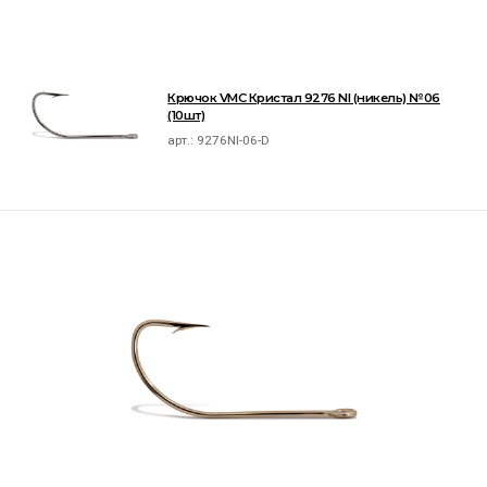
Крючок VMC Кристал 9276 NI (никель) №06
(10шт)
арт.:
9276NI-06-D