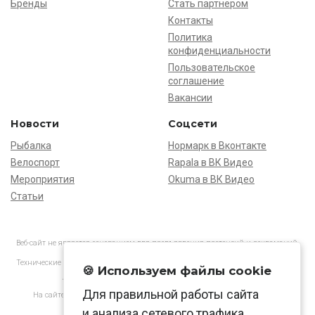
Бренды
Стать партнёром
Контакты
Политика
конфиденциальности
Пользовательское
соглашение
Вакансии
Новости
Соцсети
Рыбалка
Нормарк в Вконтакте
Велоспорт
Rapala в ВК Видео
Мероприятия
Okuma в ВК Видео
Статьи
Веб-сайт не является основанием для предъявления претензий и рекламаций,
информация является ознакомительной.
Технические характеристики товаров могут отличаться от указанных на сайте.
🍪 Используем файлы cookie
АО «Нормарк» ИНН 7728172512 ОГРН 1037739603505
Для правильной работы сайта
На сайте применяются
рекомендательные технологии
в соответствии
с законодательством РФ.
и анализа сетевого трафика.