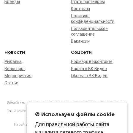
Бренды
Стать партнёром
Контакты
Политика
конфиденциальности
Пользовательское
соглашение
Вакансии
Новости
Соцсети
Рыбалка
Нормарк в Вконтакте
Велоспорт
Rapala в ВК Видео
Мероприятия
Okuma в ВК Видео
Статьи
Веб-сайт не является основанием для предъявления претензий и рекламаций,
информация является ознакомительной.
Технические характеристики товаров могут отличаться от указанных на сайте.
🍪 Используем файлы cookie
АО «Нормарк» ИНН 7728172512 ОГРН 1037739603505
Для правильной работы сайта
На сайте применяются
рекомендательные технологии
в соответствии
с законодательством РФ.
и анализа сетевого трафика.