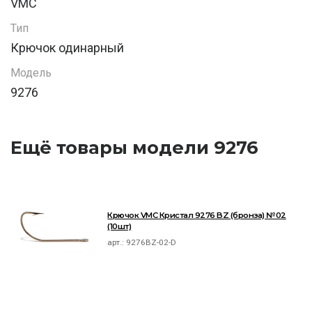
VMC
Тип
Крючок одинарный
Модель
9276
Ещё товары модели 9276
Крючок VMC Кристал 9276 BZ (бронза) №02
(10шт)
арт.:
9276BZ-02-D