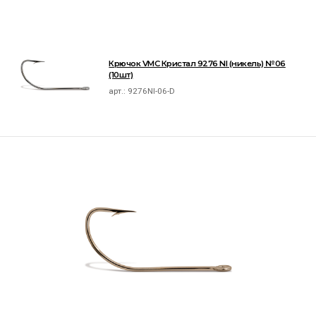
Крючок VMC Кристал 9276 NI (никель) №06
(10шт)
арт.:
9276NI-06-D