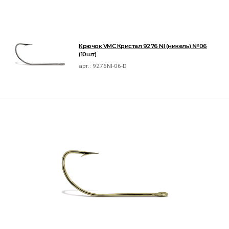
Крючок VMC Кристал 9276 NI (никель) №06
(10шт)
арт.:
9276NI-06-D