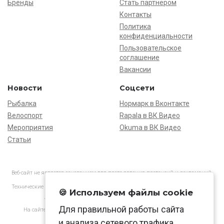
Бренды
Стать партнёром
Контакты
Политика
конфиденциальности
Пользовательское
соглашение
Вакансии
Новости
Соцсети
Рыбалка
Нормарк в Вконтакте
Велоспорт
Rapala в ВК Видео
Мероприятия
Okuma в ВК Видео
Статьи
Веб-сайт не является основанием для предъявления претензий и рекламаций,
информация является ознакомительной.
Технические характеристики товаров могут отличаться от указанных на сайте.
🍪 Используем файлы cookie
АО «Нормарк» ИНН 7728172512 ОГРН 1037739603505
Для правильной работы сайта
На сайте применяются
рекомендательные технологии
в соответствии
с законодательством РФ.
и анализа сетевого трафика.