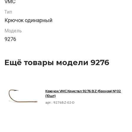
VMC
Тип
Крючок одинарный
Модель
9276
Ещё товары модели 9276
Крючок VMC Кристал 9276 BZ (бронза) №02
(10шт)
арт.:
9276BZ-02-D