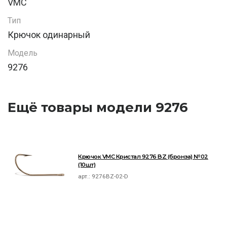
VMC
Тип
Крючок одинарный
Модель
9276
Ещё товары модели 9276
Крючок VMC Кристал 9276 BZ (бронза) №02
(10шт)
арт.:
9276BZ-02-D