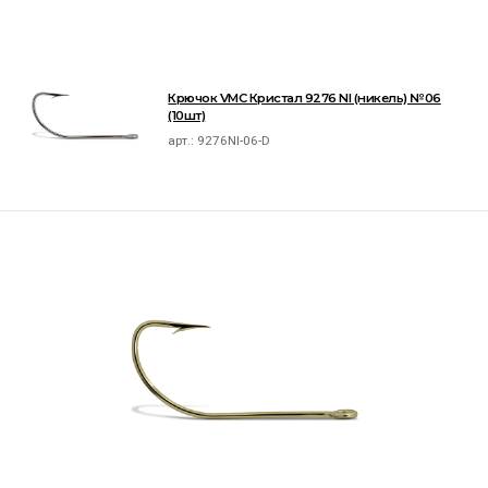
Крючок VMC Кристал 9276 NI (никель) №06
(10шт)
арт.:
9276NI-06-D