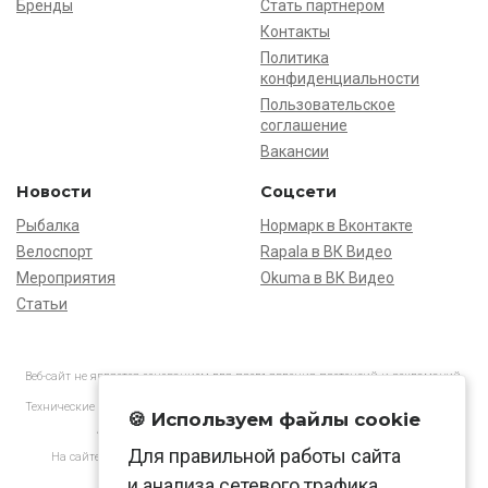
Бренды
Стать партнёром
Контакты
Политика
конфиденциальности
Пользовательское
соглашение
Вакансии
Новости
Соцсети
Рыбалка
Нормарк в Вконтакте
Велоспорт
Rapala в ВК Видео
Мероприятия
Okuma в ВК Видео
Статьи
Веб-сайт не является основанием для предъявления претензий и рекламаций,
информация является ознакомительной.
Технические характеристики товаров могут отличаться от указанных на сайте.
🍪 Используем файлы cookie
АО «Нормарк» ИНН 7728172512 ОГРН 1037739603505
Для правильной работы сайта
На сайте применяются
рекомендательные технологии
в соответствии
с законодательством РФ.
и анализа сетевого трафика.