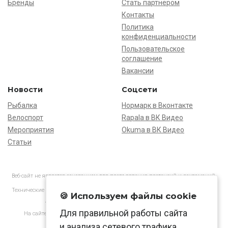
Бренды
Стать партнёром
Контакты
Политика
конфиденциальности
Пользовательское
соглашение
Вакансии
Новости
Соцсети
Рыбалка
Нормарк в Вконтакте
Велоспорт
Rapala в ВК Видео
Мероприятия
Okuma в ВК Видео
Статьи
Веб-сайт не является основанием для предъявления претензий и рекламаций,
информация является ознакомительной.
Технические характеристики товаров могут отличаться от указанных на сайте.
🍪 Используем файлы cookie
АО «Нормарк» ИНН 7728172512 ОГРН 1037739603505
Для правильной работы сайта
На сайте применяются
рекомендательные технологии
в соответствии
с законодательством РФ.
и анализа сетевого трафика.