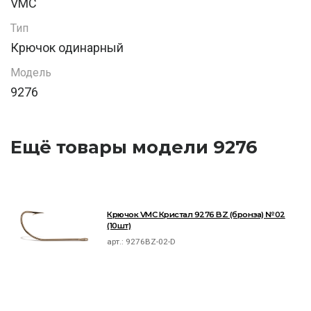
VMC
Тип
Крючок одинарный
Модель
9276
Ещё товары модели 9276
Крючок VMC Кристал 9276 BZ (бронза) №02
(10шт)
арт.:
9276BZ-02-D