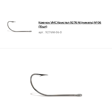
Крючок VMC Кристал 9276 NI (никель) №06
(10шт)
арт.:
9276NI-06-D