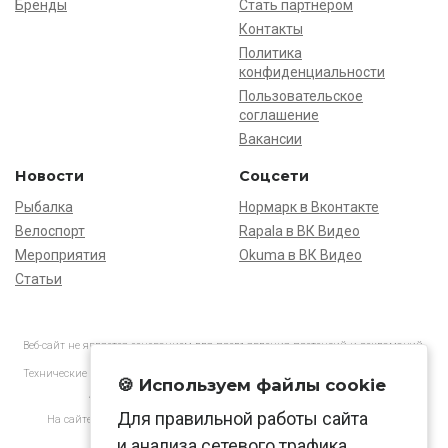
Бренды
Стать партнёром
Контакты
Политика
конфиденциальности
Пользовательское
соглашение
Вакансии
Новости
Соцсети
Рыбалка
Нормарк в Вконтакте
Велоспорт
Rapala в ВК Видео
Мероприятия
Okuma в ВК Видео
Статьи
Веб-сайт не является основанием для предъявления претензий и рекламаций,
информация является ознакомительной.
Технические характеристики товаров могут отличаться от указанных на сайте.
🍪 Используем файлы cookie
АО «Нормарк» ИНН 7728172512 ОГРН 1037739603505
Для правильной работы сайта
На сайте применяются
рекомендательные технологии
в соответствии
с законодательством РФ.
и анализа сетевого трафика.