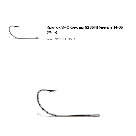
Крючок VMC Кристал 9276 NI (никель) №06
(10шт)
арт.:
9276NI-06-D