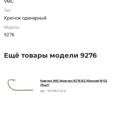
VMC
Тип
Крючок одинарный
Модель
9276
Ещё товары модели 9276
Крючок VMC Кристал 9276 BZ (бронза) №02
(10шт)
арт.:
9276BZ-02-D