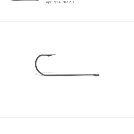
арт.:
9145NI-12-D