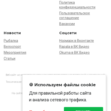
Политика
конфиденциальности
Пользовательское
соглашение
Вакансии
Новости
Соцсети
Рыбалка
Нормарк в Вконтакте
Велоспорт
Rapala в ВК Видео
Мероприятия
Okuma в ВК Видео
Статьи
Веб-сайт не является основанием для предъявления претензий и рекламаций,
информация является ознакомительной.
Технические характеристики товаров могут отличаться от указанных на сайте.
🍪 Используем файлы cookie
АО «Нормарк» ИНН 7728172512 ОГРН 1037739603505
Для правильной работы сайта
На сайте применяются
рекомендательные технологии
в соответствии
с законодательством РФ.
и анализа сетевого трафика.