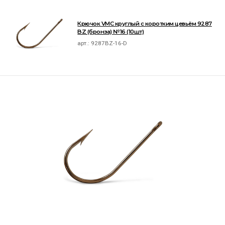
Крючок VMC круглый с коротким цевьём 9287
BZ (бронза) №16 (10шт)
арт.:
9287BZ-16-D