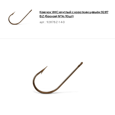
Крючок VMC круглый с коротким цевьём 9287
BZ (бронза) №14 (10шт)
арт.:
9287BZ-14-D