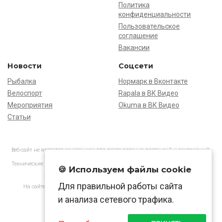
Политика
конфиденциальности
Пользовательское
соглашение
Вакансии
Новости
Соцсети
Рыбалка
Нормарк в Вконтакте
Велоспорт
Rapala в ВК Видео
Мероприятия
Okuma в ВК Видео
Статьи
Веб-сайт не является основанием для предъявления претензий и рекламаций,
информация является ознакомительной.
Технические характеристики товаров могут отличаться от указанных на сайте.
🍪 Используем файлы cookie
АО «Нормарк» ИНН 7728172512 ОГРН 1037739603505
Для правильной работы сайта
На сайте применяются
рекомендательные технологии
в соответствии
с законодательством РФ.
и анализа сетевого трафика.