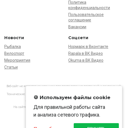
Политика
конфиденциальности
Пользовательское
соглашение
Вакансии
Новости
Соцсети
Рыбалка
Нормарк в Вконтакте
Велоспорт
Rapala в ВК Видео
Мероприятия
Okuma в ВК Видео
Статьи
Веб-сайт не является основанием для предъявления претензий и рекламаций,
информация является ознакомительной.
Технические характеристики товаров могут отличаться от указанных на сайте.
🍪 Используем файлы cookie
АО «Нормарк» ИНН 7728172512 ОГРН 1037739603505
Для правильной работы сайта
На сайте применяются
рекомендательные технологии
в соответствии
с законодательством РФ.
и анализа сетевого трафика.