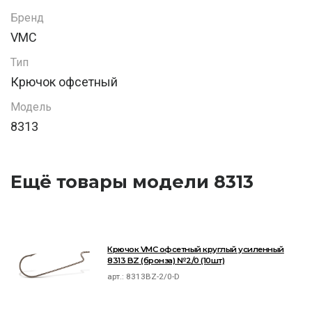
Бренд
VMC
Тип
Крючок офсетный
Модель
8313
Ещё товары модели 8313
Крючок VMC офсетный круглый усиленный
8313 BZ (бронза) №2/0 (10шт)
арт.:
8313BZ-2/0-D