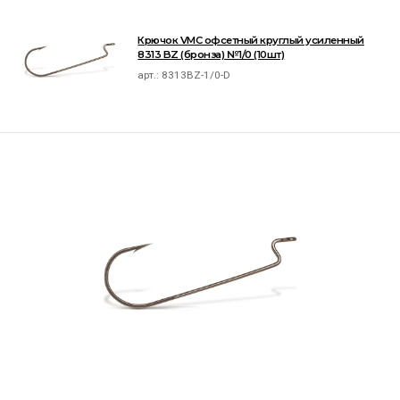
Крючок VMC офсетный круглый усиленный
8313 BZ (бронза) №1/0 (10шт)
арт.:
8313BZ-1/0-D