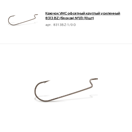
Крючок VMC офсетный круглый усиленный
8313 BZ (бронза) №1/0 (10шт)
арт.:
8313BZ-1/0-D