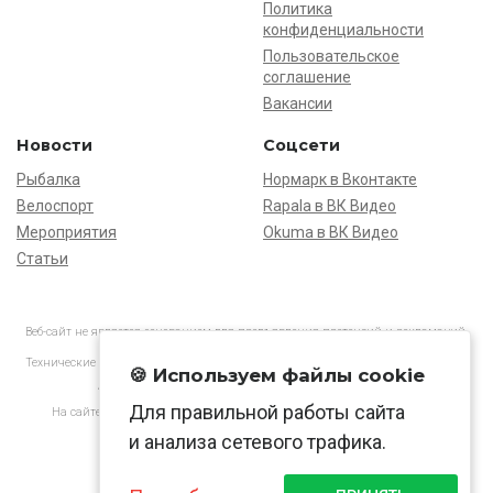
Политика
конфиденциальности
Пользовательское
соглашение
Вакансии
Новости
Соцсети
Рыбалка
Нормарк в Вконтакте
Велоспорт
Rapala в ВК Видео
Мероприятия
Okuma в ВК Видео
Статьи
Веб-сайт не является основанием для предъявления претензий и рекламаций,
информация является ознакомительной.
Технические характеристики товаров могут отличаться от указанных на сайте.
🍪 Используем файлы cookie
АО «Нормарк» ИНН 7728172512 ОГРН 1037739603505
Для правильной работы сайта
На сайте применяются
рекомендательные технологии
в соответствии
с законодательством РФ.
и анализа сетевого трафика.