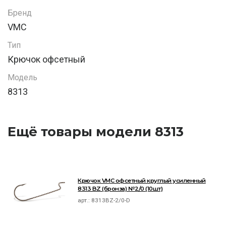
Бренд
VMC
Тип
Крючок офсетный
Модель
8313
Ещё товары модели 8313
Крючок VMC офсетный круглый усиленный
8313 BZ (бронза) №2/0 (10шт)
арт.:
8313BZ-2/0-D