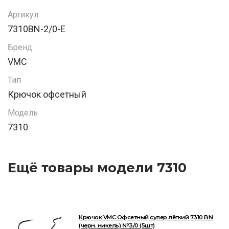
Артикул
7310BN-2/0-E
Бренд
VMC
Тип
Крючок офсетный
Модель
7310
Ещё товары модели 7310
Крючок VMC Офсетный супер лёгкий 7310 BN
(черн. никель) №3/0 (5шт)