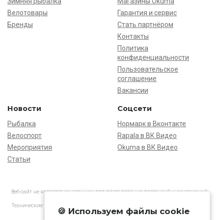
Зимняя рыбалка
Магазины Okuma
Велотовары
Гарантия и сервис
Бренды
Стать партнёром
Контакты
Политика
конфиденциальности
Пользовательское
соглашение
Вакансии
Новости
Соцсети
Рыбалка
Нормарк в Вконтакте
Велоспорт
Rapala в ВК Видео
Мероприятия
Okuma в ВК Видео
Статьи
Веб-сайт не является основанием для предъявления претензий и рекламаций,
информация является ознакомительной.
Технические характеристики товаров могут отличаться от указанных на сайте.
🍪 Используем файлы cookie
АО «Нормарк» ИНН 7728172512 ОГРН 1037739603505