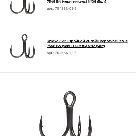
7548 BN (черн. никель) №08 (5шт)
арт.:
7548BN-08-E
Крючок VMC тройной Инлайн короткое цевьё
7548 BN (черн. никель) №12 (5шт)
арт.:
7548BN-12-E