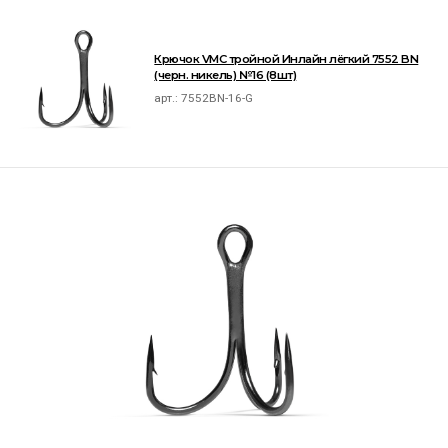
Крючок VMC тройной Инлайн лёгкий 7552 BN
(черн. никель) №16 (8шт)
арт.:
7552BN-16-G