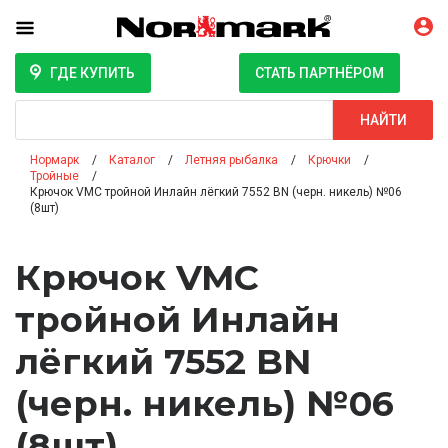
ГДЕ КУПИТЬ
СТАТЬ ПАРТНЁРОМ
Поиск
НАЙТИ
Нормарк
Каталог
Летняя рыбалка
Крючки
Тройные
Крючок VMC тройной Инлайн лёгкий 7552 BN (черн. никель) №06
(8шт)
Крючок VMC
тройной Инлайн
лёгкий 7552 BN
(черн. никель) №06
(8шт)