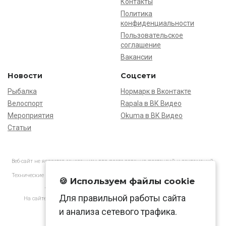
Контакты
Политика
конфиденциальности
Пользовательское
соглашение
Вакансии
Новости
Соцсети
Рыбалка
Нормарк в Вконтакте
Велоспорт
Rapala в ВК Видео
Мероприятия
Okuma в ВК Видео
Статьи
Веб-сайт не является основанием для предъявления претензий и рекламаций,
информация является ознакомительной.
Технические характеристики товаров могут отличаться от указанных на сайте.
🍪 Используем файлы cookie
АО «Нормарк» ИНН 7728172512 ОГРН 1037739603505
Для правильной работы сайта
На сайте применяются
рекомендательные технологии
в соответствии
с законодательством РФ.
и анализа сетевого трафика.