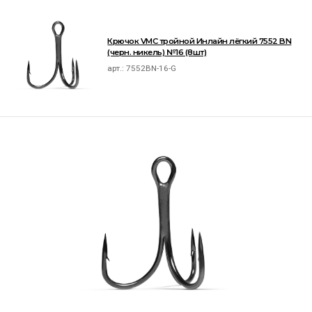
Крючок VMC тройной Инлайн лёгкий 7552 BN
(черн. никель) №16 (8шт)
арт.:
7552BN-16-G