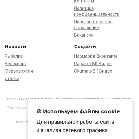
Контакты
Политика
конфиденциальности
Пользовательское
соглашение
Вакансии
Новости
Соцсети
Рыбалка
Нормарк в Вконтакте
Велоспорт
Rapala в ВК Видео
Мероприятия
Okuma в ВК Видео
Статьи
Веб-сайт не является основанием для предъявления претензий и рекламаций,
информация является ознакомительной.
Технические характеристики товаров могут отличаться от указанных на сайте.
🍪 Используем файлы cookie
АО «Нормарк» ИНН 7728172512 ОГРН 1037739603505
Для правильной работы сайта
На сайте применяются
рекомендательные технологии
в соответствии
с законодательством РФ.
и анализа сетевого трафика.