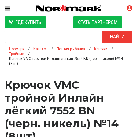
ГДЕ КУПИТЬ
СТАТЬ ПАРТНЁРОМ
Поиск
НАЙТИ
Нормарк
Каталог
Летняя рыбалка
Крючки
Тройные
Крючок VMC тройной Инлайн лёгкий 7552 BN (черн. никель) №14
(8шт)
Крючок VMC
тройной Инлайн
лёгкий 7552 BN
(черн. никель) №14
(8шт)