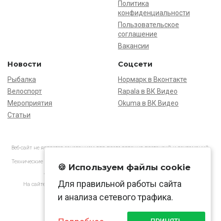
Политика
конфиденциальности
Пользовательское
соглашение
Вакансии
Новости
Соцсети
Рыбалка
Нормарк в Вконтакте
Велоспорт
Rapala в ВК Видео
Мероприятия
Okuma в ВК Видео
Статьи
Веб-сайт не является основанием для предъявления претензий и рекламаций,
информация является ознакомительной.
Технические характеристики товаров могут отличаться от указанных на сайте.
🍪 Используем файлы cookie
АО «Нормарк» ИНН 7728172512 ОГРН 1037739603505
Для правильной работы сайта
На сайте применяются
рекомендательные технологии
в соответствии
с законодательством РФ.
и анализа сетевого трафика.