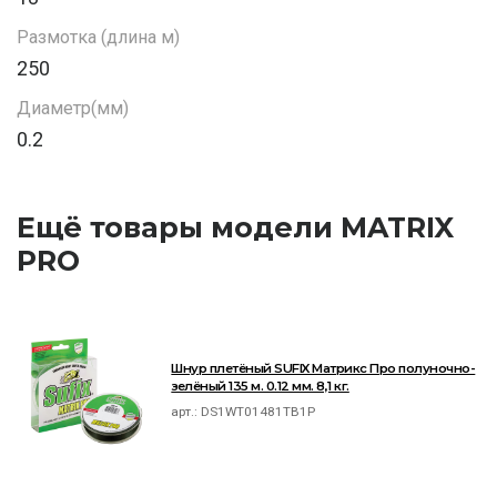
Размотка (длина м)
250
Диаметр(мм)
0.2
Ещё товары модели MATRIX
PRO
Шнур плетёный SUFIX Матрикс Про полуночно-
зелёный 135 м. 0.12 мм. 8,1 кг.
арт.:
DS1WT01481TB1P