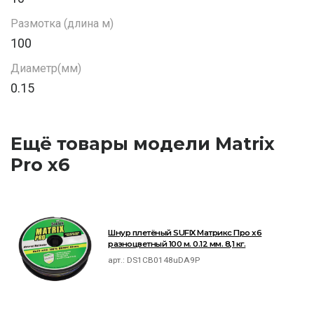
Размотка (длина м)
100
Диаметр(мм)
0.15
Ещё товары модели Matrix
Pro x6
Шнур плетёный SUFIX Матрикс Про x6
разноцветный 100 м. 0.12 мм. 8,1 кг.
арт.:
DS1CB0148uDA9P