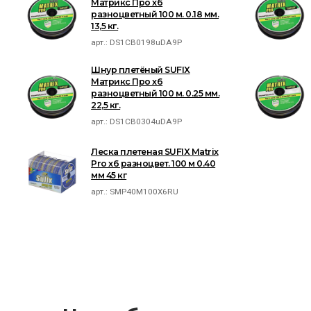
Матрикс Про x6
разноцветный 100 м. 0.18 мм.
13,5 кг.
арт.:
DS1CB0198uDA9P
Шнур плетёный SUFIX
Матрикс Про x6
разноцветный 100 м. 0.25 мм.
22,5 кг.
арт.:
DS1CB0304uDA9P
Леска плетеная SUFIX Matrix
Pro x6 разноцвет. 100 м 0.40
мм 45 кг
арт.:
SMP40M100X6RU