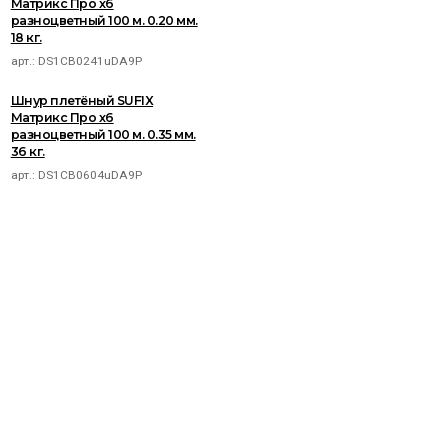
Матрикс Про x6
разноцветный 100 м. 0.20 мм.
18 кг.
арт.:
DS1CB0241uDA9P
Шнур плетёный SUFIX
Матрикс Про x6
разноцветный 100 м. 0.35 мм.
36 кг.
арт.:
DS1CB0604uDA9P