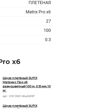
ПЛЕТЕНАЯ
Matrix Pro x6
27
100
0.3
Pro x6
Шнур плетёный SUFIX
Матрикс Про x6
разноцветный 100 м. 0.15 мм. 10
кг.
арт.:
DS1CB0146uDA9P
Шнур плетёный SUFIX