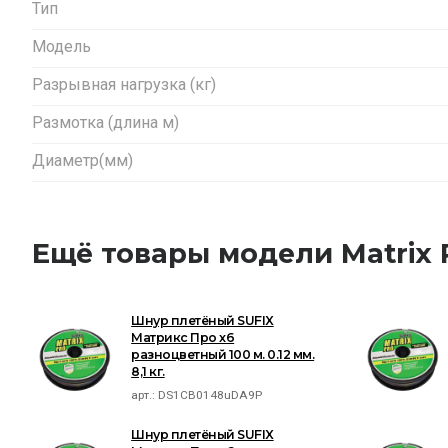
Тип
Модель
Разрывная нагрузка (кг)
Размотка (длина м)
Диаметр(мм)
Ещё товары модели Matrix 
Шнур плетёный SUFIX
Матрикс Про x6
разноцветный 100 м. 0.12 мм.
8,1 кг.
арт.:
DS1CB0148uDA9P
Шнур плетёный SUFIX