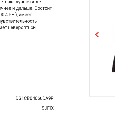
летёнка лучше ведет
очнее и дальше. Состоит
0% PE!), имеет
чувствительность
дает невероятной
DS1CB0406uDA9P
SUFIX