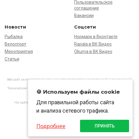
Пользовательское
соглашение
Вакансии
Новости
Соцсети
Рыбалка
Нормарк в Вконтакте
Велоспорт
Rapala в ВК Видео
Мероприятия
Okuma в ВК Видео
Статьи
Веб-сайт не является основанием для предъявления претензий и рекламаций,
информация является ознакомительной.
Технические характеристики товаров могут отличаться от указанных на сайте.
🍪 Используем файлы cookie
АО «Нормарк» ИНН 7728172512 ОГРН 1037739603505
Для правильной работы сайта
На сайте применяются
рекомендательные технологии
в соответствии
с законодательством РФ.
и анализа сетевого трафика.
Подробнее
ПРИНЯТЬ
© Normark, 2026 г.