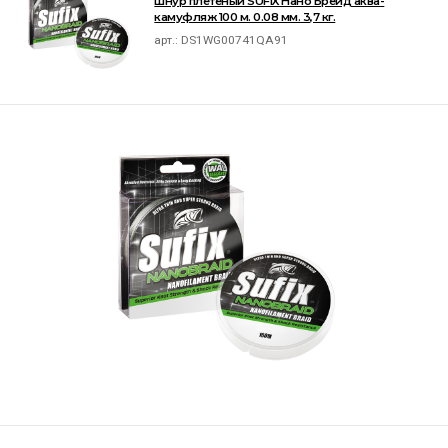
Шнур плетёный SUFIX Нано Брейд аква-
камуфляж 100 м. 0.08 мм. 3,7 кг.
арт.:
DS1WG00741QA91