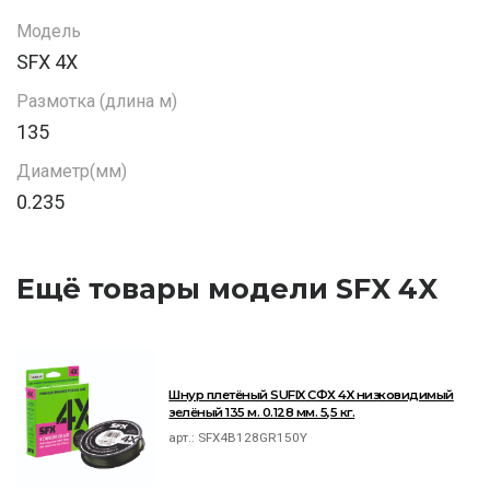
Модель
SFX 4X
Размотка (длина м)
135
Диаметр(мм)
0.235
Ещё товары модели SFX 4X
Шнур плетёный SUFIX СФХ 4X низковидимый
зелёный 135 м. 0.128 мм. 5,5 кг.
арт.:
SFX4B128GR150Y