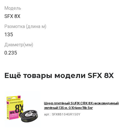
Модель
SFX 8X
Размотка (длина м)
135
Диаметр(мм)
0.235
Ещё товары модели SFX 8X
Шнур плетёный SUFIX СФХ 8Х низковидимый
зелёный 135 м. 0.104мм 11lb 5кг
арт.:
SFX8B104GR150Y