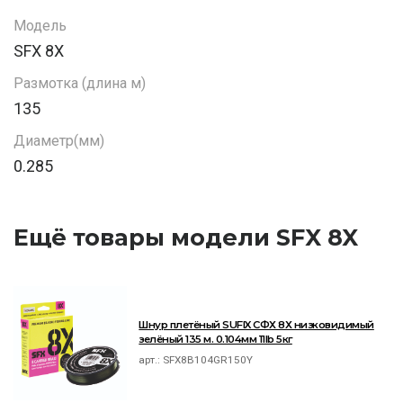
Модель
SFX 8X
Размотка (длина м)
135
Диаметр(мм)
0.285
Ещё товары модели SFX 8X
Шнур плетёный SUFIX СФХ 8Х низковидимый
зелёный 135 м. 0.104мм 11lb 5кг
арт.:
SFX8B104GR150Y