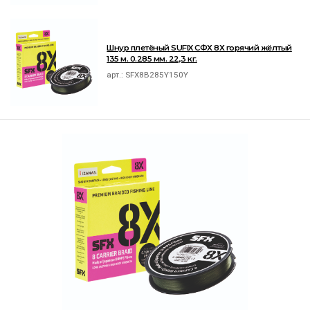
Шнур плетёный SUFIX СФХ 8Х горячий жёлтый
135 м. 0.285 мм. 22,3 кг.
арт.:
SFX8B285Y150Y