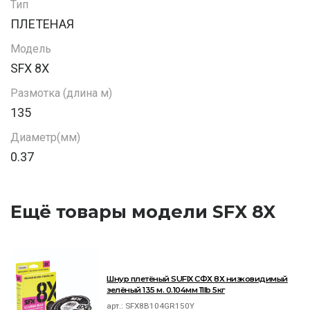
Тип
ПЛЕТЕНАЯ
Модель
SFX 8X
Размотка (длина м)
135
Диаметр(мм)
0.37
Ещё товары модели SFX 8X
Шнур плетёный SUFIX СФХ 8Х низковидимый
зелёный 135 м. 0.104мм 11lb 5кг
арт.:
SFX8B104GR150Y