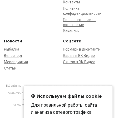
Контакты
Политика
конфиденциальности
Пользовательское
соглашение
Вакансии
Новости
Соцсети
Рыбалка
Нормарк в Вконтакте
Велоспорт
Rapala в ВК Видео
Мероприятия
Okuma в ВК Видео
Статьи
Веб-сайт не является основанием для предъявления претензий и рекламаций,
информация является ознакомительной.
Технические характеристики товаров могут отличаться от указанных на сайте.
🍪 Используем файлы cookie
АО «Нормарк» ИНН 7728172512 ОГРН 1037739603505
Для правильной работы сайта
На сайте применяются
рекомендательные технологии
в соответствии
с законодательством РФ.
и анализа сетевого трафика.